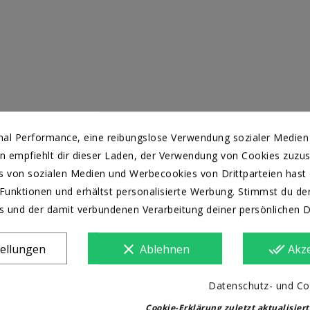
mal Performance, eine reibungslose Verwendung sozialer Medien
 empfiehlt dir dieser Laden, der Verwendung von Cookies zuzu
 von sozialen Medien und Werbecookies von Drittparteien hast d
Funktionen und erhältst personalisierte Werbung. Stimmst du d
s und der damit verbundenen Verarbeitung deiner persönlichen 
clear
done_all
tellungen
Ablehnen
Akz
Datenschutz- und Coo
Cookie-Erklärung zuletzt aktualisiert