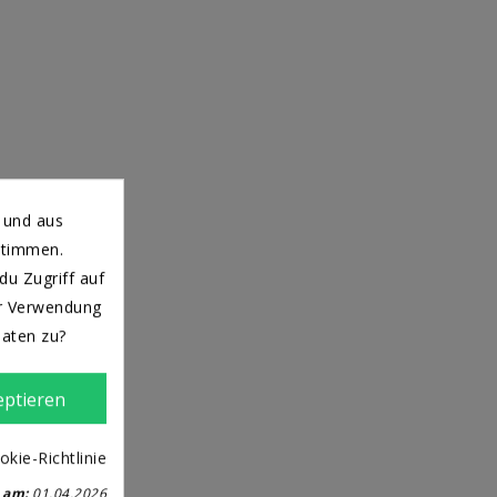
 und aus
stimmen.
u Zugriff auf
er Verwendung
Daten zu?
eptieren
kie-Richtlinie
 am:
01.04.2026