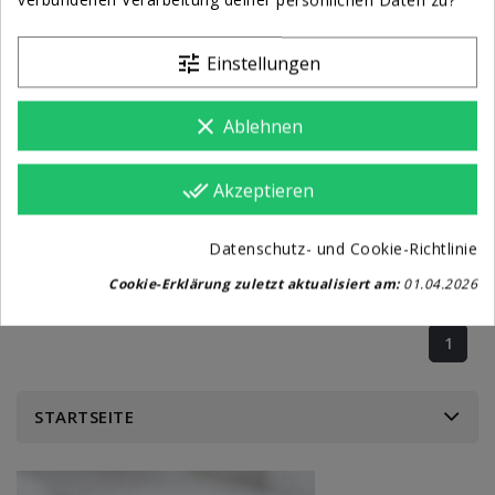
tune
Einstellungen
Videowall Für Messestand
9.859,00 €
clear
Ablehnen
KAUFEN BZW ANGEBOT
done_all
Akzeptieren
Datenschutz- und Cookie-Richtlinie
Cookie-Erklärung zuletzt aktualisiert am:
01.04.2026
1 - 5 von 5 Artikel(n)
1
STARTSEITE