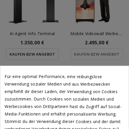
M
Obile Videowall Werbetafel
AI Agent Info Terminal
1.350,00 €
2.495,00 €
KAUFEN BZW ANGEBOT
KAUFEN BZW ANGEBOT
Für eine optimal Performance, eine reibungslose
Verwendung sozialer Medien und aus Werbezwecken
empfiehlt dir dieser Laden, der Verwendung von Cookies
zuzustimmen. Durch Cookies von sozialen Medien und
Werbecookies von Drittparteien hast du Zugriff auf Social-
Media-Funktionen und erhältst personalisierte Werbung.
Stimmst du der Verwendung dieser Cookies und der damit
verbundenen Verarbeitung deiner persönlichen Daten zu?