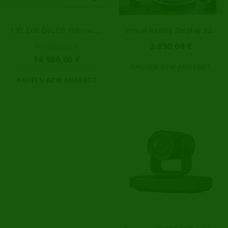
1
35 Zoll DvLED Videowall 5qm
Virtual Reality Display 32...
19.980,00 €
2.890,00 €
18.980,00 €
KAUFEN BZW ANGEBOT
KAUFEN BZW ANGEBOT