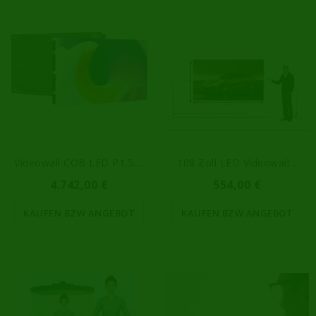
V
Ideowall COB LED P1.56 C02
108 Zoll LED Videowall...
4.742,00 €
554,00 €
KAUFEN BZW ANGEBOT
KAUFEN BZW ANGEBOT