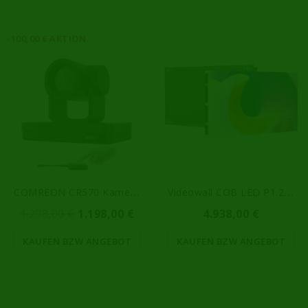
-100,00 € AKTION
C
OMREON CR570 Kamera Mit...
V
Ideowall COB LED P1.25 C02
1.298,00 €
1.198,00 €
4.938,00 €
KAUFEN BZW ANGEBOT
KAUFEN BZW ANGEBOT