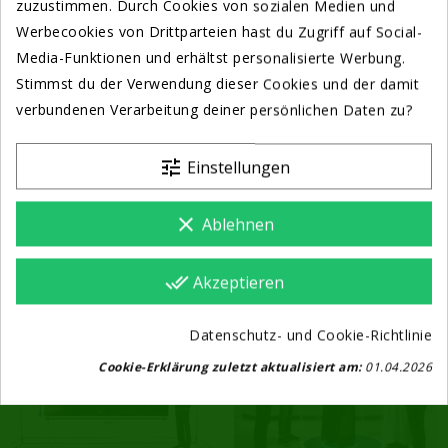
zuzustimmen. Durch Cookies von sozialen Medien und
Senden Sie uns Ihr Feedback
Werbecookies von Drittparteien hast du Zugriff auf Social-
oben im Chat Bereich!
Media-Funktionen und erhältst personalisierte Werbung.
v
ielen Dank.
Stimmst du der Verwendung dieser Cookies und der damit
verbundenen Verarbeitung deiner persönlichen Daten zu?
V
Ideowall COB LED P1.56 C03
LED Touch 162 Zoll
29.590,00 €
4.742,00 €
tune
Einstellungen
KAUFEN BZW ANGEBOT
KAUFEN BZW ANGEBOT
clear
Ablehnen
Das gesamte COMREON
®
TEAM
done_all
Akzeptieren
-1.000,00 € AKTION
dankt Ihnen.
Datenschutz- und Cookie-Richtlinie
Cookie-Erklärung zuletzt aktualisiert am:
01.04.2026