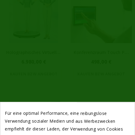
H
Olographisches Virtuelles...
K
Onferenzraum Touch Panel
6.980,00 €
498,00 €
KAUFEN BZW ANGEBOT
KAUFEN BZW ANGEBOT
Für eine optimal Performance, eine reibungslose
Verwendung sozialer Medien und aus Werbezwecken
empfiehlt dir dieser Laden, der Verwendung von Cookies