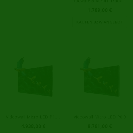
R
Ocware® RC941 Tracking Kamera
1.789,00 €
KAUFEN BZW ANGEBOT
V
Ideowall Micro LED P1.25
Videowall Micro LED P0.9
4.938,00 €
8.791,00 €