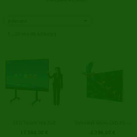

Relevanz
1 - 20 von 40 Artikel(n)
V
Ideowall Micro LED P1.56
LED Touch 108 Zoll
17.580,00 €
3.396,00 €