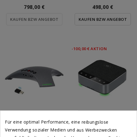
798,00 €
498,00 €
KAUFEN BZW ANGEBOT
KAUFEN BZW ANGEBOT
-100,00 € AKTION
B
Luetooth Konferenzmikrofon...
A
6W Konferenzraum Mikrofon
Für eine optimal Performance, eine reibungslose
498,00 €
598,00 €
498,00 €
Verwendung sozialer Medien und aus Werbezwecken