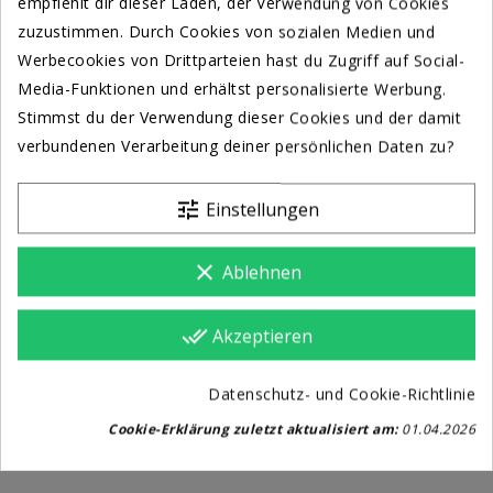
empfiehlt dir dieser Laden, der Verwendung von Cookies
KAUFEN BZW ANGEBOT
KAUFEN BZW ANGEBOT
zuzustimmen. Durch Cookies von sozialen Medien und
Werbecookies von Drittparteien hast du Zugriff auf Social-
Media-Funktionen und erhältst personalisierte Werbung.
-200,00 € AKTION
Stimmst du der Verwendung dieser Cookies und der damit
verbundenen Verarbeitung deiner persönlichen Daten zu?
tune
Einstellungen
clear
Ablehnen
done_all
Akzeptieren
A
6W Dual Konferenzraum...
998,00 €
798,00 €
Datenschutz- und Cookie-Richtlinie
Cookie-Erklärung zuletzt aktualisiert am:
01.04.2026
KAUFEN BZW ANGEBOT