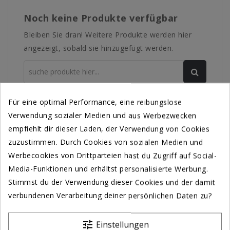
Noch keine Produkte verfügbar
Bleiben Sie dran! Weitere Produkte werden hier
angezeigt, sobald sie hinzugefügt werden.
Für eine optimal Performance, eine reibungslose
Verwendung sozialer Medien und aus Werbezwecken
TRANSPARENTE GLAS PROJEKTION
empfiehlt dir dieser Laden, der Verwendung von Cookies
zuzustimmen. Durch Cookies von sozialen Medien und
Werbecookies von Drittparteien hast du Zugriff auf Social-
Media-Funktionen und erhältst personalisierte Werbung.
Stimmst du der Verwendung dieser Cookies und der damit
verbundenen Verarbeitung deiner persönlichen Daten zu?
tune
Einstellungen