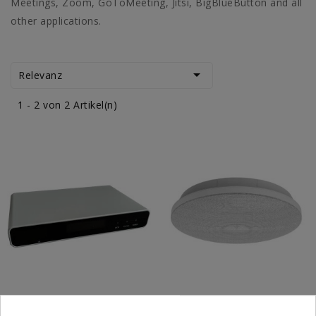
Meetings, Zoom, GoToMeeting, Jitsi, BigBlueButton and all
other applications.

Relevanz
1 - 2 von 2 Artikel(n)
DSP-Prozessor DSP710T
Raummikrofon RM710T