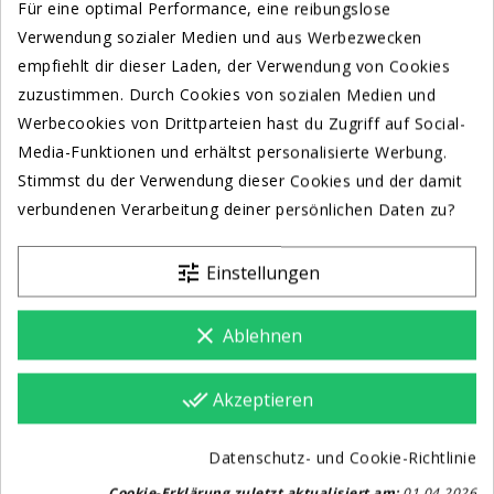
Für eine optimal Performance, eine reibungslose
598,00 €
690,00 €
Verwendung sozialer Medien und aus Werbezwecken
empfiehlt dir dieser Laden, der Verwendung von Cookies
KAUFEN BZW ANGEBOT
KAUFEN BZW ANGEBOT
zuzustimmen. Durch Cookies von sozialen Medien und
Werbecookies von Drittparteien hast du Zugriff auf Social-
Media-Funktionen und erhältst personalisierte Werbung.
Stimmst du der Verwendung dieser Cookies und der damit
verbundenen Verarbeitung deiner persönlichen Daten zu?
1 - 2 von 2 Artikel(n)
1
tune
Einstellungen
clear
Ablehnen
DECKENMIKROFONE
done_all
Akzeptieren
Datenschutz- und Cookie-Richtlinie
Cookie-Erklärung zuletzt aktualisiert am:
01.04.2026