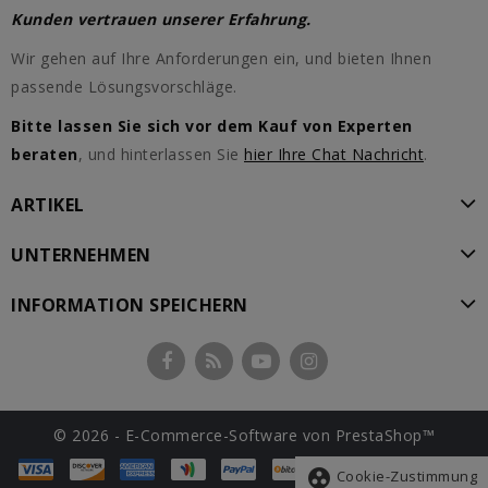
Kunden vertrauen unserer Erfahrung.
Wir gehen auf Ihre Anforderungen ein, und bieten Ihnen
passende Lösungsvorschläge.
Bitte lassen Sie sich vor dem Kauf von Experten
beraten
, und hinterlassen Sie
hier Ihre Chat Nachricht
.
ARTIKEL
UNTERNEHMEN
INFORMATION SPEICHERN
© 2026 - E-Commerce-Software von PrestaShop™
group_work
Cookie-Zustimmung