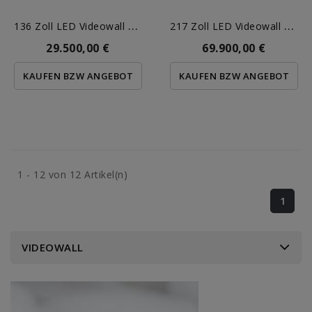
1
36 Zoll LED Videowall 5qm
2
17 Zoll LED Videowall 13qm
29.500,00 €
69.900,00 €
KAUFEN BZW ANGEBOT
KAUFEN BZW ANGEBOT
1 - 12 von 12 Artikel(n)
1
VIDEOWALL