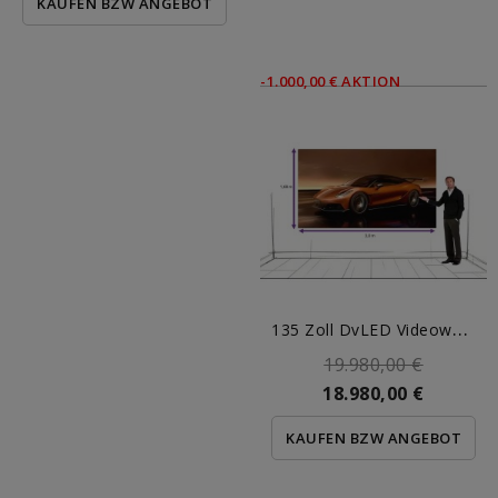
KAUFEN BZW ANGEBOT
-1.000,00 € AKTION
1
35 Zoll DvLED Videowall 5qm
19.980,00 €
18.980,00 €
KAUFEN BZW ANGEBOT