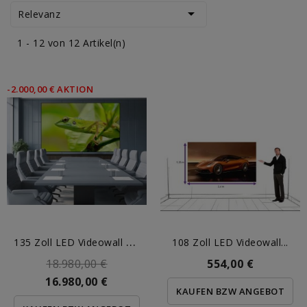

Relevanz
1 - 12 von 12 Artikel(n)
-2.000,00 € AKTION
1
35 Zoll LED Videowall P1.56
108 Zoll LED Videowall...
18.980,00 €
554,00 €
16.980,00 €
KAUFEN BZW ANGEBOT