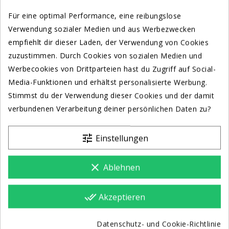
Für eine optimal Performance, eine reibungslose
Verwendung sozialer Medien und aus Werbezwecken
empfiehlt dir dieser Laden, der Verwendung von Cookies
zuzustimmen. Durch Cookies von sozialen Medien und
Werbecookies von Drittparteien hast du Zugriff auf Social-
Media-Funktionen und erhältst personalisierte Werbung.
Stimmst du der Verwendung dieser Cookies und der damit
M
Obile Videowall Werbetafel
Videowall Für Messestand
verbundenen Verarbeitung deiner persönlichen Daten zu?
2.495,00 €
9.859,00 €
tune
Einstellungen
KAUFEN BZW ANGEBOT
KAUFEN BZW ANGEBOT
clear
Ablehnen
-3.600,00 € AKTION
done_all
Akzeptieren
Datenschutz- und Cookie-Richtlinie