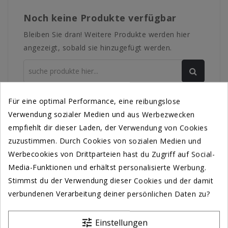
Noch keine Produkte verfügbar
Bleiben Sie dran! Weitere Produkte werden hier
angezeigt, sobald sie hinzugefügt werden.
Für eine optimal Performance, eine reibungslose
Verwendung sozialer Medien und aus Werbezwecken
PIXEL PITCH P0.78
empfiehlt dir dieser Laden, der Verwendung von Cookies
zuzustimmen. Durch Cookies von sozialen Medien und
Werbecookies von Drittparteien hast du Zugriff auf Social-
Media-Funktionen und erhältst personalisierte Werbung.
Stimmst du der Verwendung dieser Cookies und der damit
verbundenen Verarbeitung deiner persönlichen Daten zu?
tune
Einstellungen