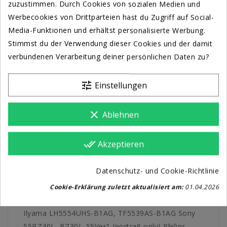
zuzustimmen. Durch Cookies von sozialen Medien und
Warteschlangensysteme.
Werbecookies von Drittparteien hast du Zugriff auf Social-
Media-Funktionen und erhältst personalisierte Werbung.
Ein Innenfach bietet sicheren Stauraum für
Stimmst du der Verwendung dieser Cookies und der damit
Mediaplayer und Netzwerkhardware, geschützt
verbundenen Verarbeitung deiner persönlichen Daten zu?
durch eine abschließbare Rückwand. Strukturiertes
Kabelmanagement sorgt für eine saubere
tune
Einstellungen
Installation, während der robuste Sockel
freistehend oder für langfristige Stabilität am
clear
Ablehnen
Boden verschraubt werden kann. Der Kiosk
unterstützt VESA-Montagestandards bis 200 x 100
und kann mit Adaptern für eine breitere
done_all
Akzeptieren
Bildschirmkompatibilität erweitert werden.
Datenschutz- und Cookie-Richtlinie
Empfohlene Bildschirme:
Samsung 55" High Brightness OM55N-S, OM55B
Cookie-Erklärung zuletzt aktualisiert am:
01.04.2026
LG-55XS4J, LG-55XS2C, LG-55XS4J-B, LG-55XS4P
Ilyama LH5554UHS-B1AG, TF5539AS-B1AG Sony
55BZ40L, BZ30L_55Ver1 (portrait only) Philips-