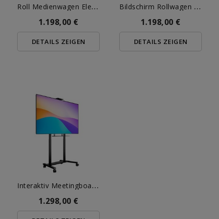
R
Oll Medienwagen Elektrisch
B
Ildschirm Rollwagen 65 Bis...
1.198,00 €
1.198,00 €
DETAILS ZEIGEN
DETAILS ZEIGEN
I
Nteraktiv Meetingboard...
1.298,00 €