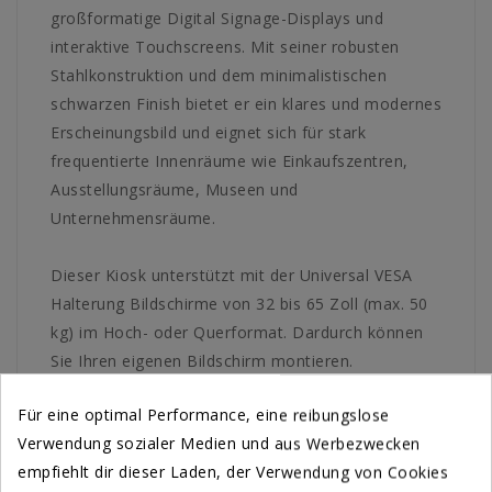
großformatige Digital Signage-Displays und
interaktive Touchscreens. Mit seiner robusten
Stahlkonstruktion und dem minimalistischen
schwarzen Finish bietet er ein klares und modernes
Erscheinungsbild und eignet sich für stark
frequentierte Innenräume wie Einkaufszentren,
Ausstellungsräume, Museen und
Unternehmensräume.
Dieser Kiosk unterstützt mit der Universal VESA
Halterung Bildschirme von 32 bis 65 Zoll (max. 50
kg) im Hoch- oder Querformat. Dardurch können
Sie Ihren eigenen Bildschirm montieren.
Er ist sowohl für Informationsanzeigen als auch für
Für eine optimal Performance, eine reibungslose
kundenorientierte Touch-Interaktionen konzipiert
Verwendung sozialer Medien und aus Werbezwecken
und eignet sich daher ideal für Wegweiser,
empfiehlt dir dieser Laden, der Verwendung von Cookies
Werbeaktionen, Self-Service-Check-ins oder