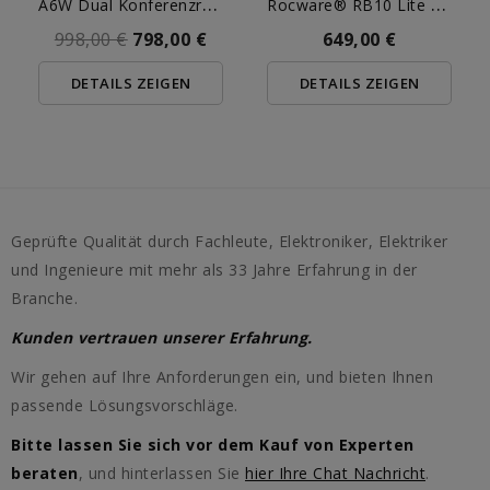
A
6W Dual Konferenzraum...
R
Ocware® RB10 Lite Bar
998,00 €
798,00 €
649,00 €
DETAILS ZEIGEN
DETAILS ZEIGEN
Geprüfte Qualität durch Fachleute, Elektroniker, Elektriker
und Ingenieure mit mehr als 33 Jahre Erfahrung in der
Branche.
Kunden vertrauen unserer Erfahrung.
Wir gehen auf Ihre Anforderungen ein, und bieten Ihnen
passende Lösungsvorschläge.
Bitte lassen Sie sich vor dem Kauf von Experten
beraten
, und hinterlassen Sie
hier Ihre Chat Nachricht
.